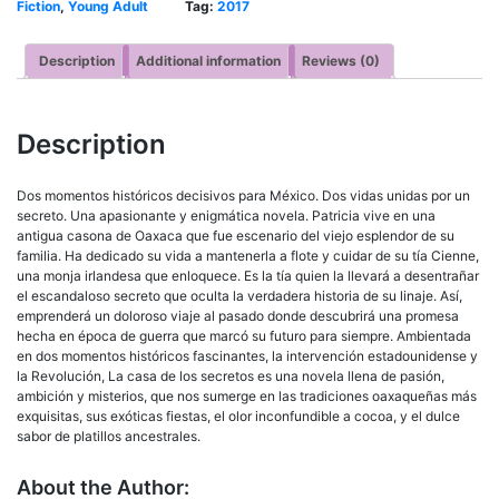
Fiction
,
Young Adult
Tag:
2017
Description
Additional information
Reviews (0)
Description
Dos momentos históricos decisivos para México. Dos vidas unidas por un
secreto. Una apasionante y enigmática novela. Patricia vive en una
antigua casona de Oaxaca que fue escenario del viejo esplendor de su
familia. Ha dedicado su vida a mantenerla a flote y cuidar de su tía Cienne,
una monja irlandesa que enloquece. Es la tía quien la llevará a desentrañar
el escandaloso secreto que oculta la verdadera historia de su linaje. Así,
emprenderá un doloroso viaje al pasado donde descubrirá una promesa
hecha en época de guerra que marcó su futuro para siempre. Ambientada
en dos momentos históricos fascinantes, la intervención estadounidense y
la Revolución, La casa de los secretos es una novela llena de pasión,
ambición y misterios, que nos sumerge en las tradiciones oaxaqueñas más
exquisitas, sus exóticas fiestas, el olor inconfundible a cocoa, y el dulce
sabor de platillos ancestrales.
About the Author: