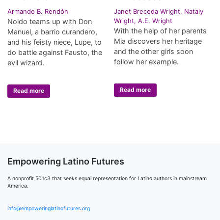
Armando B. Rendón
Janet Breceda Wright, Nataly
Wright, A.E. Wright
Noldo teams up with Don
With the help of her parents
Manuel, a barrio curandero,
Mia discovers her heritage
and his feisty niece, Lupe, to
and the other girls soon
do battle against Fausto, the
follow her example.
evil wizard.
Read more
Read more
Empowering Latino Futures
A nonprofit 501c3 that seeks equal representation for Latino authors in mainstream
America.
info@empoweringlatinofutures.org