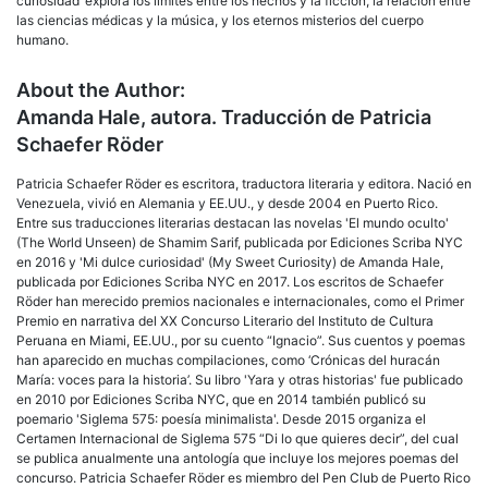
curiosidad’ explora los límites entre los hechos y la ficción, la relación entre
las ciencias médicas y la música, y los eternos misterios del cuerpo
humano.
About the Author:
Amanda Hale, autora. Traducción de Patricia
Schaefer Röder
Patricia Schaefer Röder es escritora, traductora literaria y editora. Nació en
Venezuela, vivió en Alemania y EE.UU., y desde 2004 en Puerto Rico.
Entre sus traducciones literarias destacan las novelas 'El mundo oculto'
(The World Unseen) de Shamim Sarif, publicada por Ediciones Scriba NYC
en 2016 y 'Mi dulce curiosidad' (My Sweet Curiosity) de Amanda Hale,
publicada por Ediciones Scriba NYC en 2017. Los escritos de Schaefer
Röder han merecido premios nacionales e internacionales, como el Primer
Premio en narrativa del XX Concurso Literario del Instituto de Cultura
Peruana en Miami, EE.UU., por su cuento “Ignacio”. Sus cuentos y poemas
han aparecido en muchas compilaciones, como ‘Crónicas del huracán
María: voces para la historia’. Su libro 'Yara y otras historias' fue publicado
en 2010 por Ediciones Scriba NYC, que en 2014 también publicó su
poemario 'Siglema 575: poesía minimalista'. Desde 2015 organiza el
Certamen Internacional de Siglema 575 “Di lo que quieres decir”, del cual
se publica anualmente una antología que incluye los mejores poemas del
concurso. Patricia Schaefer Röder es miembro del Pen Club de Puerto Rico