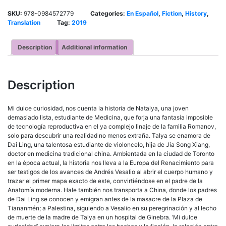
SKU:
978-0984572779
Categories:
En Español
,
Fiction
,
History
,
Translation
Tag:
2019
Description
Additional information
Description
Mi dulce curiosidad, nos cuenta la historia de Natalya, una joven
demasiado lista, estudiante de Medicina, que forja una fantasía imposible
de tecnología reproductiva en el ya complejo linaje de la familia Romanov,
solo para descubrir una realidad no menos extraña. Talya se enamora de
Dai Ling, una talentosa estudiante de violoncelo, hija de Jia Song Xiang,
doctor en medicina tradicional china. Ambientada en la ciudad de Toronto
en la época actual, la historia nos lleva a la Europa del Renacimiento para
ser testigos de los avances de Andrés Vesalio al abrir el cuerpo humano y
trazar el primer mapa exacto de este, convirtiéndose en el padre de la
Anatomía moderna. Hale también nos transporta a China, donde los padres
de Dai Ling se conocen y emigran antes de la masacre de la Plaza de
Tiananmén; a Palestina, siguiendo a Vesalio en su peregrinación y al lecho
de muerte de la madre de Talya en un hospital de Ginebra. ‘Mi dulce