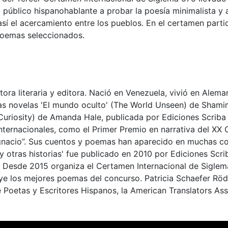
 público hispanohablante a probar la poesía minimalista y a
así el acercamiento entre los pueblos. En el certamen part
poemas seleccionados.
ctora literaria y editora. Nació en Venezuela, vivió en Alem
 las novelas 'El mundo oculto' (The World Unseen) de Shami
Curiosity) de Amanda Hale, publicada por Ediciones Scriba
ernacionales, como el Primer Premio en narrativa del XX Co
Ignacio”. Sus cuentos y poemas han aparecido en muchas c
ra y otras historias' fue publicado en 2010 por Ediciones S
 Desde 2015 organiza el Certamen Internacional de Siglema 
uye los mejores poemas del concurso. Patricia Schaefer Rö
de Poetas y Escritores Hispanos, la American Translators As