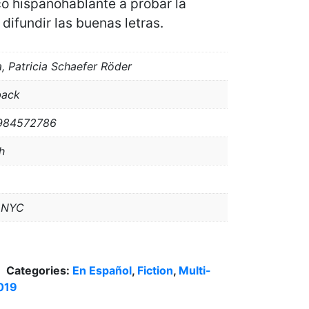
co hispanohablante a probar la
 difundir las buenas letras.
a, Patricia Schaefer Röder
back
984572786
h
a NYC
Categories:
En Español
,
Fiction
,
Multi-
019