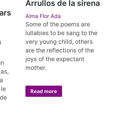
Arrullos de la sirena
ars
Alma Flor Ada
Some of the poems are
lullabies to be sang to the
n
very young child, others
are the reflections of the
joys of the expectant
un
mother.
las,
la
 le
Read more
 de