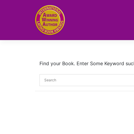
Skip
to
content
Find your Book. Enter Some Keyword such a