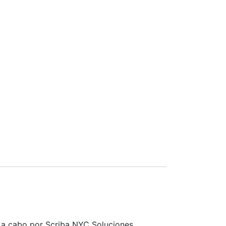
do a cabo por Scriba NYC Soluciones