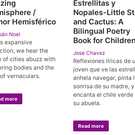
zing
Estrellitas y
isphere /
Nopales-Little St
or Hemisférico
and Cactus: A
Bilingual Poetry
oán Noel
Book for Childre
his expansive
ection, we hear the
Jose Chavez
 of cities abuzz with
Reflexiones líricas de 
kering bodies and the
joven que ve las estrel
 of vernaculars.
anhela navegar, pinta 
sonrisa de su madre, y
encanta el chile verde
ad more
su abuela.
Read more