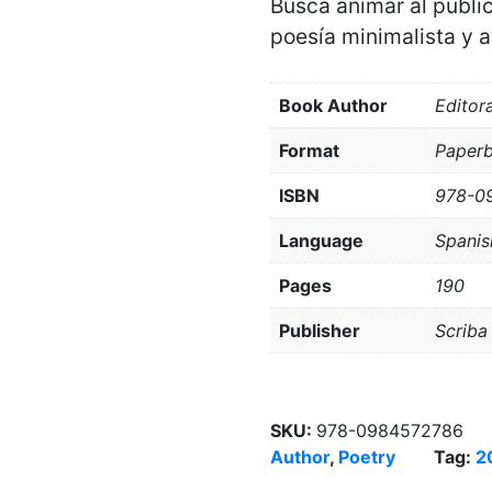
Busca animar al públi
poesía minimalista y a
Book Author
Editor
Format
Paper
ISBN
978-0
Language
Spanis
Pages
190
Publisher
Scrib
SKU:
978-0984572786
Author
,
Poetry
Tag:
2