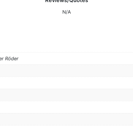
Reviews/Quotes
N/A
fer Röder