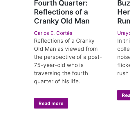
Fourth Quarter:
Buz
Reflections of a
Hem
Cranky Old Man
Rum
Carlos E. Cortés
Uray
Reflections of a Cranky
In t
Old Man as viewed from
coll
the perspective of a post-
noise
75-year-old who is
flic
traversing the fourth
rush
quarter of his life.
Re
Read more